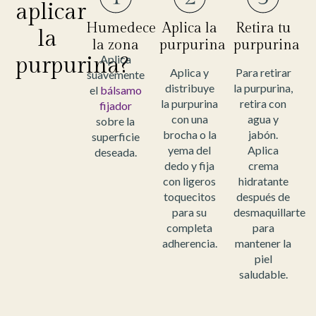
aplicar
Humedece
Aplica la
Retira tu
la
la zona
purpurina
purpurina
purpurina?
Aplica
Aplica y
Para retirar
suavemente
distribuye
la purpurina,
el
bálsamo
la purpurina
retira con
fijador
con una
agua y
sobre la
brocha o la
jabón.
superficie
yema del
Aplica
deseada.
dedo y fija
crema
con ligeros
hidratante
toquecitos
después de
para su
desmaquillarte
completa
para
adherencia.
mantener la
piel
saludable.