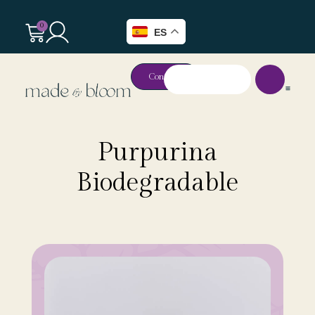
0
ES
Contacto
Purpurina
Biodegradable