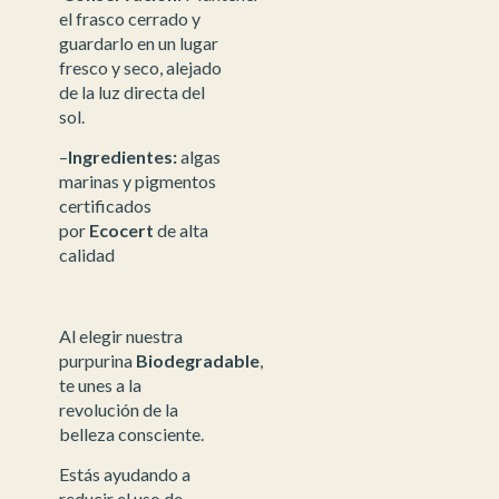
el frasco cerrado y
guardarlo en un lugar
fresco y seco, alejado
de la luz directa del
sol.
–
Ingredientes:
algas
marinas y pigmentos
certificados
por
Ecocert
de alta
calidad
Al elegir nuestra
purpurina
Biodegradable
,
te unes a la
revolución de la
belleza consciente.
Estás ayudando a
reducir el uso de