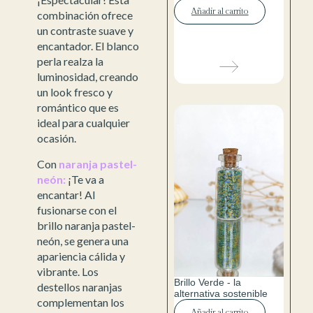
Añadir al carrito
combinación ofrece
un contraste suave y
encantador. El blanco
perla realza la
luminosidad, creando
un look fresco y
romántico que es
ideal para cualquier
ocasión.
Con
naranja pastel-
neón:
¡Te va a
encantar! Al
fusionarse con el
brillo naranja pastel-
neón, se genera una
apariencia cálida y
vibrante. Los
Brillo Verde - la
destellos naranjas
alternativa sostenible
complementan los
Añadir al carrito