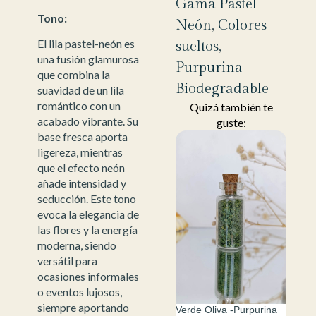
Gama Pastel
Tono:
Neón
,
Colores
El lila pastel-neón es
sueltos
,
una fusión glamurosa
Purpurina
que combina la
Biodegradable
suavidad de un lila
romántico con un
Quizá también te
acabado vibrante. Su
guste:
base fresca aporta
ligereza, mientras
que el efecto neón
añade intensidad y
seducción. Este tono
evoca la elegancia de
las flores y la energía
moderna, siendo
versátil para
ocasiones informales
o eventos lujosos,
siempre aportando
Verde Oliva -Purpurina