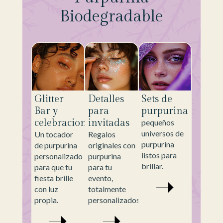
Biodegradable
Glitter
Detalles
Sets de
Bar y
para
purpurina
celebraciones
invitadas
pequeños
universos de
Un tocador
Regalos
purpurina
de purpurina
originales con
listos para
personalizado
purpurina
brillar.
para que tu
para tu
fiesta brille
evento,
con luz
totalmente
propia.
personalizados.