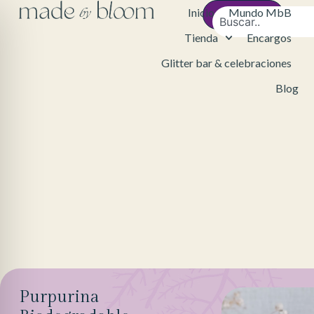
Inicio
Mundo MbB
Contacto
Tienda
Encargos
Glitter bar & celebraciones
Blog
Purpurina