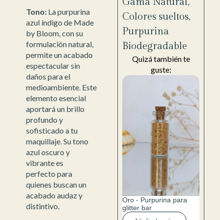
Gama Natural
,
Tono:
La purpurina
Colores sueltos
,
azul índigo de Made
Purpurina
by Bloom, con su
formulación natural,
Biodegradable
permite un acabado
Quizá también te
espectacular sin
guste:
daños para el
medioambiente. Este
elemento esencial
aportará un brillo
profundo y
sofisticado a tu
maquillaje. Su tono
azul oscuro y
vibrante es
perfecto para
quienes buscan un
acabado audaz y
Oro - Purpurina para
distintivo.
glitter bar