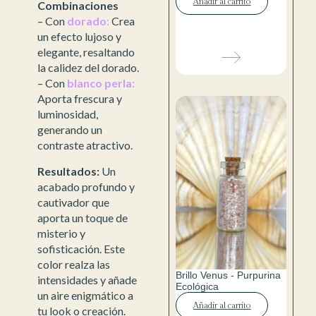
Añadir al carrito
Combinaciones
– Con
dorado
:
Crea
un efecto lujoso y
elegante, resaltando
la calidez del dorado.
– Con
blanco perla:
Aporta frescura y
luminosidad,
generando un
contraste atractivo.
Resultados:
Un
acabado profundo y
cautivador que
aporta un toque de
misterio y
sofisticación. Este
color realza las
Brillo Venus - Purpurina
intensidades y añade
Ecológica
un aire enigmático a
Añadir al carrito
tu look o creación.