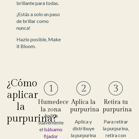
brillante para todas.
¡Estás a solo un paso
de brillar como
nunca!
Hazlo posible, Make
it Bloom.
¿Cómo
aplicar
Humedece
Aplica la
Retira tu
la
la zona
purpurina
purpurina
purpurina?
Aplica
Aplica y
Para retirar
suavemente
distribuye
la purpurina,
el
bálsamo
la purpurina
retira con
fijador