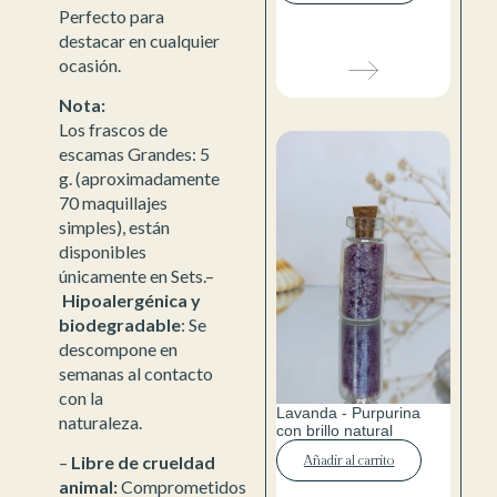
Perfecto para
destacar en cualquier
ocasión.
Nota:
Los frascos de
escamas Grandes: 5
g. (aproximadamente
70 maquillajes
simples), están
disponibles
únicamente en Sets.–
Hipoalergénica y
biodegradable
: Se
descompone en
semanas al contacto
con la
Lavanda - Purpurina
naturaleza.
con brillo natural
–
Libre de crueldad
Añadir al carrito
animal:
Comprometidos