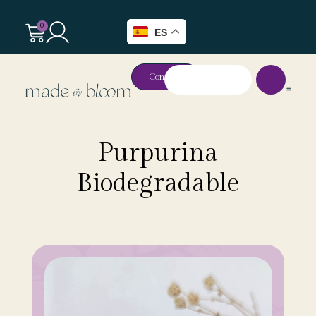
0
ES
Contacto
Purpurina
Biodegradable