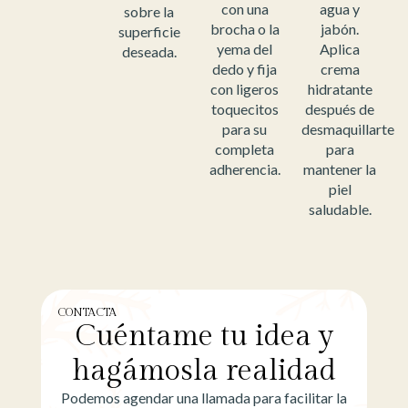
con una
agua y
sobre la
brocha o la
jabón.
superficie
yema del
Aplica
deseada.
dedo y fija
crema
con ligeros
hidratante
toquecitos
después de
para su
desmaquillarte
completa
para
adherencia.
mantener la
piel
saludable.
CONTACTA
Cuéntame tu idea y
hagámosla realidad
Podemos agendar una llamada para facilitar la