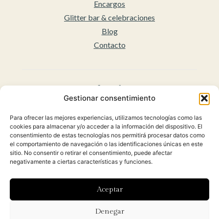
Encargos
Glitter bar & celebraciones
Blog
Contacto
Legal
Gestionar consentimiento
Aviso legal
Para ofrecer las mejores experiencias, utilizamos tecnologías como las
Accesibilidad
cookies para almacenar y/o acceder a la información del dispositivo. El
Políticas de privacidad
consentimiento de estas tecnologías nos permitirá procesar datos como
el comportamiento de navegación o las identificaciones únicas en este
Política de cookies (UE)
sitio. No consentir o retirar el consentimiento, puede afectar
Condiciones Generales para la venta Online
negativamente a ciertas características y funciones.
(Envíos y Políticas de Devolución)
Aceptar
Diseñado con ♡ por
Hoy es el día
y desarrollado por
Denegar
Orbidi.