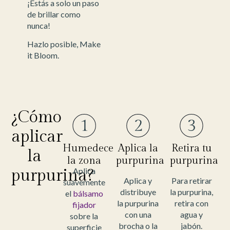
¡Estás a solo un paso
de brillar como
nunca!
Hazlo posible, Make
it Bloom.
¿Cómo
aplicar
Humedece
Aplica la
Retira tu
la
la zona
purpurina
purpurina
purpurina?
Aplica
Aplica y
Para retirar
suavemente
distribuye
la purpurina,
el
bálsamo
la purpurina
retira con
fijador
con una
agua y
sobre la
brocha o la
jabón.
superficie