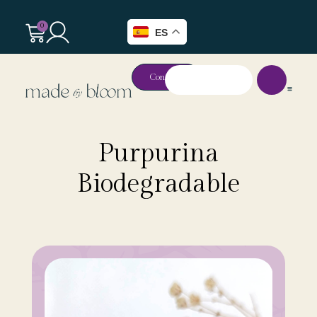
0
ES
Contacto
Purpurina
Biodegradable