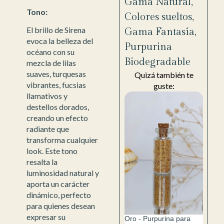
Gama Natural
,
Tono:
Colores sueltos
,
El brillo de Sirena
Gama Fantasía
,
evoca la belleza del
Purpurina
océano con su
Biodegradable
mezcla de lilas
suaves, turquesas
Quizá también te
vibrantes, fucsias
guste:
llamativos y
destellos dorados,
creando un efecto
radiante que
transforma cualquier
look. Este tono
resalta la
luminosidad natural y
aporta un carácter
dinámico, perfecto
para quienes desean
expresar su
Oro - Purpurina para