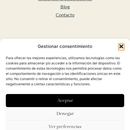
Blog
Contacto
Legal
Gestionar consentimiento
Aviso legal
Para ofrecer las mejores experiencias, utilizamos tecnologías como las
Accesibilidad
cookies para almacenar y/o acceder a la información del dispositivo. El
Políticas de privacidad
consentimiento de estas tecnologías nos permitirá procesar datos como
el comportamiento de navegación o las identificaciones únicas en este
Política de cookies (UE)
sitio. No consentir o retirar el consentimiento, puede afectar
Condiciones Generales para la venta Online
negativamente a ciertas características y funciones.
(Envíos y Políticas de Devolución)
Aceptar
Diseñado con ♡ por
Hoy es el día
y desarrollado por
Denegar
Orbidi.
Ver preferencias