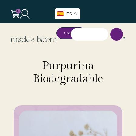
0
ES
Contacto
Purpurina
Biodegradable