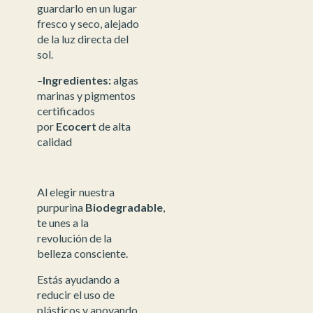
guardarlo en un lugar
fresco y seco, alejado
de la luz directa del
sol.
–
Ingredientes:
algas
marinas y pigmentos
certificados
por
Ecocert
de alta
calidad
Al elegir nuestra
purpurina
Biodegradable
,
te unes a la
revolución de la
belleza consciente.
Estás ayudando a
reducir el uso de
plásticos y apoyando