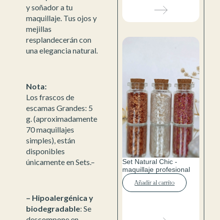
y soñador a tu
maquillaje. Tus ojos y
mejillas
resplandecerán con
una elegancia natural.
Nota:
Los frascos de
escamas Grandes: 5
g. (aproximadamente
70 maquillajes
simples), están
disponibles
únicamente en Sets.–
Set Natural Chic -
maquillaje profesional
Añadir al carrito
– Hipoalergénica y
biodegradable
: Se
descompone en