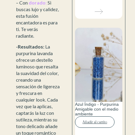
– Con
dorado
:
Si
buscas lujo y calidez,
esta fusión
encantadora es para
ti. Te verás
radiante.
-Resultados:
La
purpurina lavanda
ofrece un destello
luminoso que resalta
la suavidad del color,
creando una
sensación de ligereza
y frescura en
cualquier look. Cada
Azul Índigo - Purpurina
vez que la aplicas,
Amigable con el medio
captarás la luz con
ambiente
sutileza, mientras su
Añadir al carrito
tono delicado añade
un toque romántico