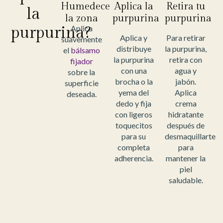
Humedece
Aplica la
Retira tu
la
la zona
purpurina
purpurina
purpurina?
Aplica
Aplica y
Para retirar
suavemente
distribuye
la purpurina,
el
bálsamo
la purpurina
retira con
fijador
con una
agua y
sobre la
brocha o la
jabón.
superficie
yema del
Aplica
deseada.
dedo y fija
crema
con ligeros
hidratante
toquecitos
después de
para su
desmaquillarte
completa
para
adherencia.
mantener la
piel
saludable.