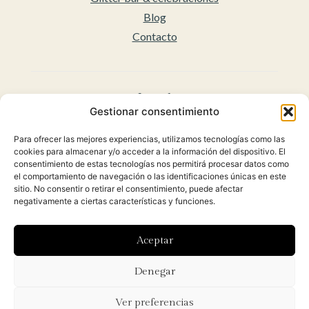
Blog
Contacto
Legal
Gestionar consentimiento
Aviso legal
Para ofrecer las mejores experiencias, utilizamos tecnologías como las
Accesibilidad
cookies para almacenar y/o acceder a la información del dispositivo. El
Políticas de privacidad
consentimiento de estas tecnologías nos permitirá procesar datos como
el comportamiento de navegación o las identificaciones únicas en este
Política de cookies (UE)
sitio. No consentir o retirar el consentimiento, puede afectar
Condiciones Generales para la venta Online
negativamente a ciertas características y funciones.
(Envíos y Políticas de Devolución)
Aceptar
Diseñado con ♡ por
Hoy es el día
y desarrollado por
Denegar
Orbidi.
Ver preferencias