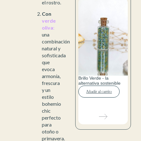
el rostro.
Con
verde
oliva
:
una
combinación
natural y
sofisticada
que
evoca
armonía,
Brillo Verde - la
frescura
alternativa sostenible
y un
Añadir al carrito
estilo
bohemio
chic
perfecto
para
otoño o
primavera.