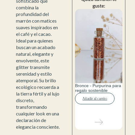
sofisticado que
guste:
combina la
profundidad del
marrón con matices
suaves inspirados en
el café y el cacao.
Ideal para quienes
buscan un acabado
natural, elegante y
envolvente, este
glitter transmite
serenidad y estilo
atemporal. Su brillo
Bronce - Purpurina para
ecológico recuerda a
regalo sostenible
la tierra fértil y al lujo
Añadir al carrito
discreto,
transformando
cualquier look en una
declaración de
elegancia consciente.