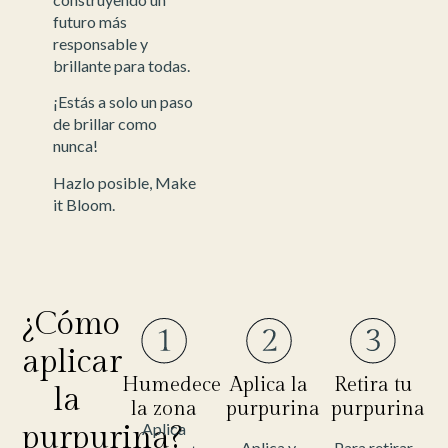
futuro más
responsable y
brillante para todas.
¡Estás a solo un paso
de brillar como
nunca!
Hazlo posible, Make
it Bloom.
¿Cómo
aplicar
Humedece
Aplica la
Retira tu
la
la zona
purpurina
purpurina
purpurina?
Aplica
Aplica y
Para retirar