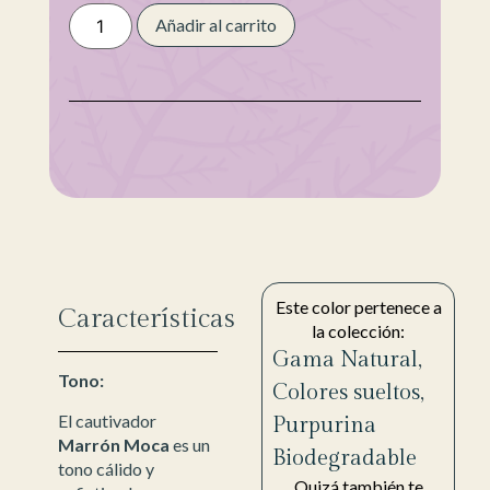
Añadir al carrito
Este color pertenece a
Características
la colección:
Gama Natural
,
Tono:
Colores sueltos
,
El cautivador
Purpurina
Marrón Moca
es un
Biodegradable
tono cálido y
Quizá también te