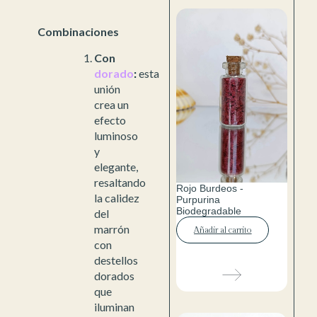
Combinaciones
Con
dorado
:
esta
unión
crea un
efecto
luminoso
y
elegante,
resaltando
Rojo Burdeos -
la calidez
Purpurina
Biodegradable
del
marrón
Añadir al carrito
con
destellos
dorados
que
iluminan