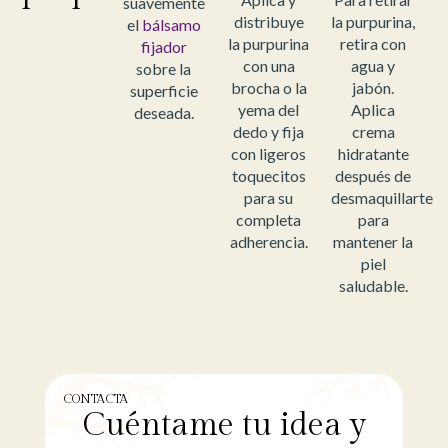
suavemente
distribuye
la purpurina,
el
bálsamo
la purpurina
retira con
fijador
con una
agua y
sobre la
brocha o la
jabón.
superficie
yema del
Aplica
deseada.
dedo y fija
crema
con ligeros
hidratante
toquecitos
después de
para su
desmaquillarte
completa
para
adherencia.
mantener la
piel
saludable.
CONTACTA
Cuéntame tu idea y