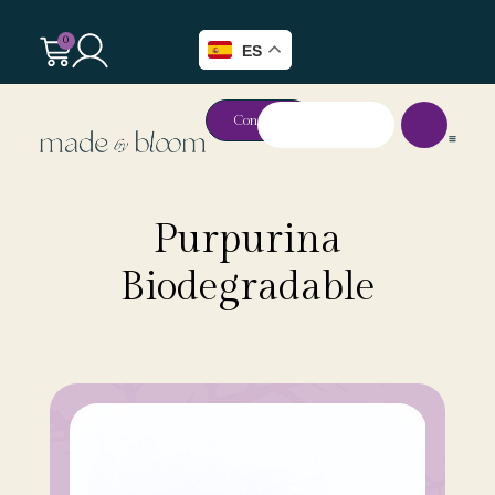
0
ES
Contacto
Purpurina
Biodegradable