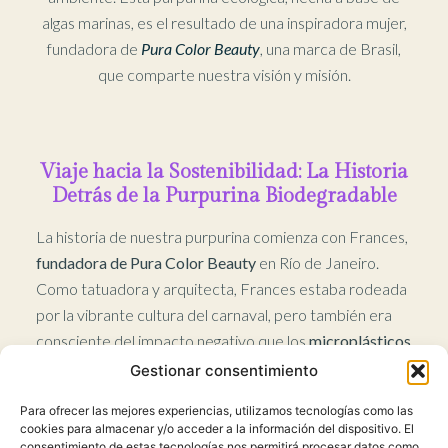
algas marinas, es el resultado de una inspiradora mujer,
fundadora de
Pura Color Beauty
, una marca de Brasil,
que comparte nuestra visión y misión.
Viaje hacia la Sostenibilidad: La Historia
Detrás de la Purpurina Biodegradable
La historia de nuestra purpurina comienza con Frances,
fundadora de Pura Color Beauty
en Río de Janeiro.
Como tatuadora y arquitecta, Frances estaba rodeada
por la vibrante cultura del carnaval, pero también era
consciente del impacto negativo que los
microplásticos
tienen en el medio ambiente. Junto a su hermano
Gestionar consentimiento
biólogo, desarrolló una fórmula innovadora utilizando
Para ofrecer las mejores experiencias, utilizamos tecnologías como las
algas y pigmentos naturales que no solo aporta brillo,
cookies para almacenar y/o acceder a la información del dispositivo. El
sino que también es completamente biodegradable.
consentimiento de estas tecnologías nos permitirá procesar datos como