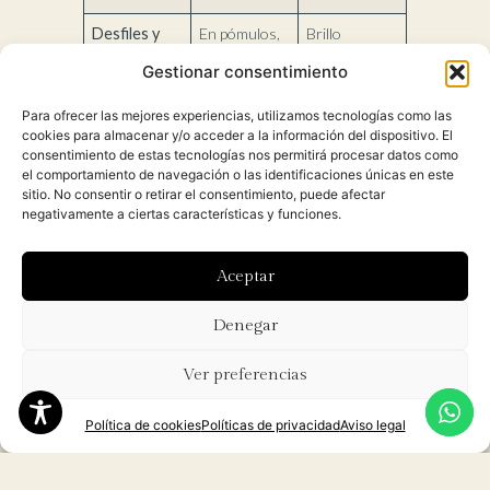
Desfiles y
En pómulos,
Brillo
pasarelas
clavículas o
escénico,
Gestionar consentimiento
párpados,
luminoso,
con capas
visible bajo
Para ofrecer las mejores experiencias, utilizamos tecnologías como las
más
focos
cookies para almacenar y/o acceder a la información del dispositivo. El
intensas
consentimiento de estas tecnologías nos permitirá procesar datos como
el comportamiento de navegación o las identificaciones únicas en este
Editoriales y
En puntos de
Texturas
sitio. No consentir o retirar el consentimiento, puede afectar
rodajes
luz
elegantes
negativamente a ciertas características y funciones.
estratégicos
que aportan
o mezclado
profundidad
Aceptar
con
visual
pigmentos
Denegar
Maquillaje
En el
Brillo natural
diario
lagrimal,
y sutil,
Ver preferencias
sobre el
perfecto
iluminador o
para el día a
Política de cookies
Políticas de privacidad
Aviso legal
en labios y
día
cabello