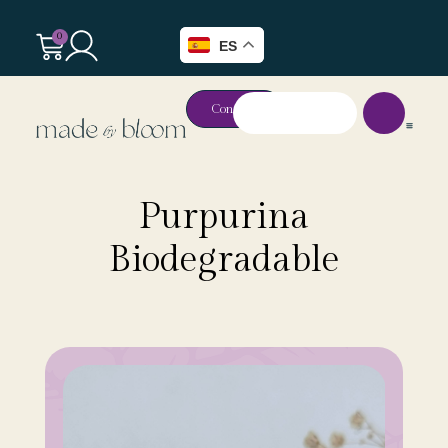
0
ES
Contacto
Purpurina
Biodegradable