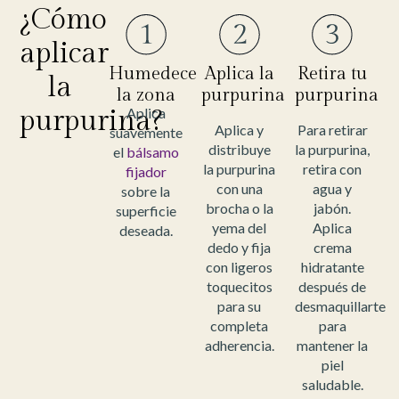
¿Cómo
aplicar
Humedece
Aplica la
Retira tu
la
la zona
purpurina
purpurina
purpurina?
Aplica
Aplica y
Para retirar
suavemente
distribuye
la purpurina,
el
bálsamo
la purpurina
retira con
fijador
con una
agua y
sobre la
brocha o la
jabón.
superficie
yema del
Aplica
deseada.
dedo y fija
crema
con ligeros
hidratante
toquecitos
después de
para su
desmaquillarte
completa
para
adherencia.
mantener la
piel
saludable.