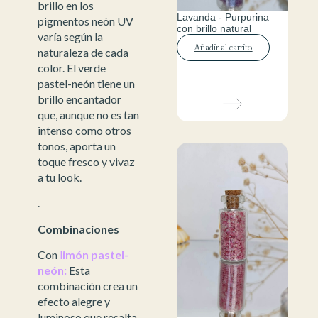
brillo en los
Lavanda - Purpurina
pigmentos neón UV
con brillo natural
varía según la
Añadir al carrito
naturaleza de cada
color. El verde
pastel-neón tiene un
brillo encantador
que, aunque no es tan
intenso como otros
tonos, aporta un
toque fresco y vivaz
a tu look.
.
Combinaciones
Con
l
imón pastel-
neón:
Esta
combinación crea un
efecto alegre y
luminoso que resalta