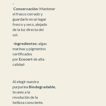
–
Conservación:
Mantener
el frasco cerrado y
guardarlo en un lugar
fresco y seco, alejado
de la luz directa del
sol.
–
Ingredientes:
algas
marinas y pigmentos
certificados
por
Ecocert
de alta
calidad
Al elegir nuestra
purpurina
Biodegradable
,
te unes a la
revolución de la
belleza consciente.