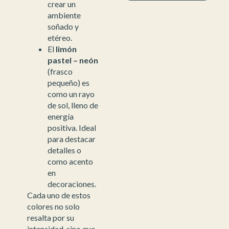
crear un
ambiente
soñado y
etéreo.
El
limón
pastel – neón
(frasco
pequeño) es
como un rayo
de sol, lleno de
energía
positiva. Ideal
para destacar
detalles o
como acento
en
decoraciones.
Cada uno de estos
colores no solo
resalta por su
intensidad, sino que