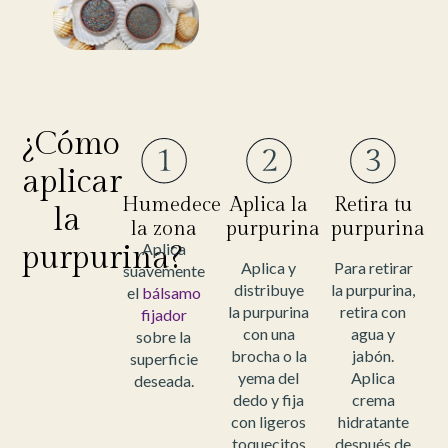
¿Cómo
aplicar
Humedece
Aplica la
Retira tu
la
la zona
purpurina
purpurina
purpurina?
Aplica
Aplica y
Para retirar
suavemente
distribuye
la purpurina,
el
bálsamo
la purpurina
retira con
fijador
con una
agua y
sobre la
brocha o la
jabón.
superficie
yema del
Aplica
deseada.
dedo y fija
crema
con ligeros
hidratante
toquecitos
después de