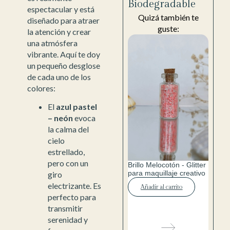
Biodegradable
espectacular y está
Quizá también te
diseñado para atraer
guste:
la atención y crear
una atmósfera
vibrante. Aquí te doy
un pequeño desglose
de cada uno de los
colores:
El
azul pastel
– neón
evoca
la calma del
cielo
estrellado,
pero con un
Brillo Melocotón - Glitter
para maquillaje creativo
giro
electrizante. Es
Añadir al carrito
perfecto para
transmitir
serenidad y