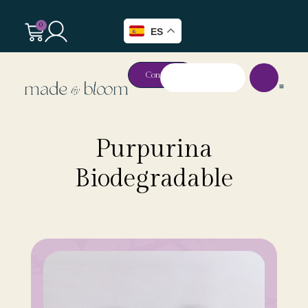
0
ES
Contacto
Purpurina
Biodegradable