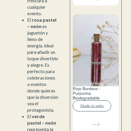
frescura a
cualquier
evento.
El
rosa pastel
– neón
es
juguetón y
lleno de
energía, ideal
para añadir un
toque divertido
y alegre. Es
perfecto para
celebraciones
o eventos
Rojo Burdeos -
donde quieras
Purpurina
que la diversión
Biodegradable
sea el
Añadir al carrito
protagonista.
El
verde
pastel – neón
representa la