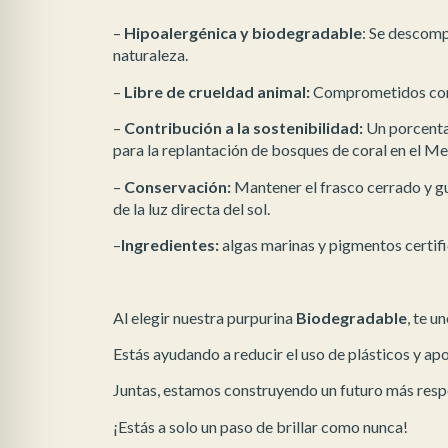
–
Hipoalergénica y biodegradable
: Se descomp
naturaleza.
–
Libre de crueldad animal:
Comprometidos con p
–
Contribución a la sostenibilidad:
Un porcenta
para la replantación de bosques de coral en el M
–
Conservación:
Mantener el frasco cerrado y gu
de la luz directa del sol.
–
Ingredientes:
algas marinas y pigmentos certif
Al elegir nuestra purpurina
Biodegradable
, te u
Estás ayudando a reducir el uso de plásticos y a
Juntas, estamos construyendo un futuro más respo
¡Estás a solo un paso de brillar como nunca!