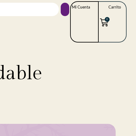
Mi Cuenta
Carrito
0
dable