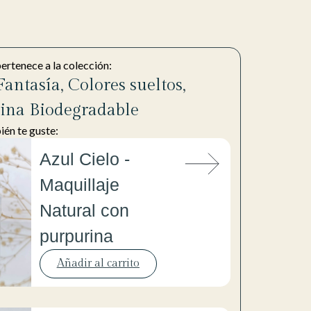
pertenece a la colección:
antasía
,
Colores sueltos
,
ina Biodegradable
én te guste:
Azul Cielo -
Maquillaje
Natural con
purpurina
Añadir al carrito