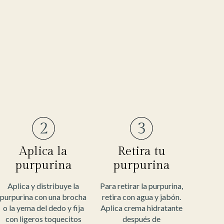
Aplica la
Retira tu
purpurina
purpurina
Aplica y distribuye la
Para retirar la purpurina,
purpurina con una brocha
retira con agua y jabón.
o la yema del dedo y fija
Aplica crema hidratante
con ligeros toquecitos
después de