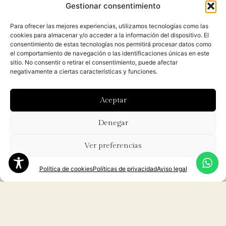
Gestionar consentimiento
Imagina llevar contigo un pedacito de la naturaleza,
Para ofrecer las mejores experiencias, utilizamos tecnologías como las
cookies para almacenar y/o acceder a la información del dispositivo. El
transformado en una hermosa joya. La joyería botánica
consentimiento de estas tecnologías nos permitirá procesar datos como
natural se elabora con elementos recolectados de
el comportamiento de navegación o las identificaciones únicas en este
sitio. No consentir o retirar el consentimiento, puede afectar
manera sostenible, como flores, hojas y semillas,
negativamente a ciertas características y funciones.
encapsuladas en resinas eco-amigables. Cada pieza
cuenta una histor única y refleja la belleza de nuestro
Aceptar
entorno, permitiéndote brillar mientras cuidas del
planeta
Denegar
Hecho con amor en Made
Ver preferencias
by Bloom
Política de cookies
Políticas de privacidad
Aviso legal
Cada producto está diseñado con amor y atención al
detalle. Quiero que te sientas bien al usarlo, sabiendo
que estás tomando una decisión responsable. Porque la