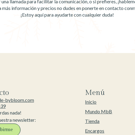
na llamada para facilitar la comunicación, o si prefieres, ¡habl
a más información y precios no dudes en ponerte en contacto con
¡Estoy aquí para ayudarte con cualquier duda!
cto
Menú
de-bybloom.com
Inicio
439
Mundo MbB
erdas nada!
uestra newsletter:
Tienda
ibirme
Encargos