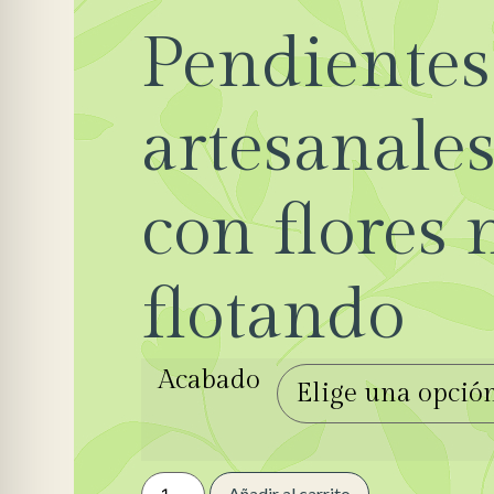
Pendientes
artesanales
con flores 
flotando
Acabado
Añadir al carrito