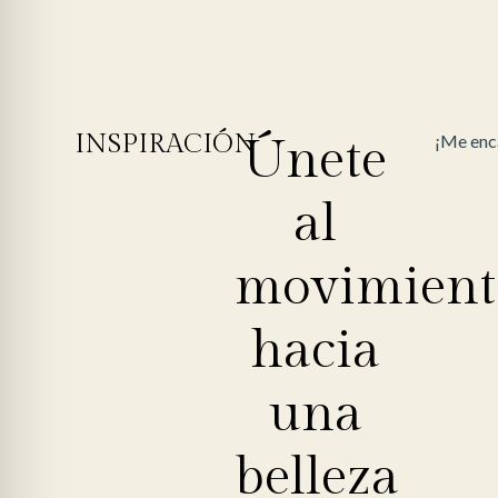
INSPIRACIÓN
Únete
¡Me enca
al
movimient
hacia
una
belleza