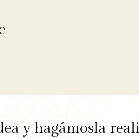
e
dea y hagámosla real