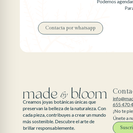
Podemos agendar u
Par
Contacta por whatsapp
Conta
info@ma
Creamos joyas botánicas únicas que
655 470 
preservan la belleza de la naturaleza. Con
¡No te pi
cada pieza, contribuyes a crear un mundo
Únete a n
más sostenible. Descubre el arte de
Suscr
brillar responsablemente.