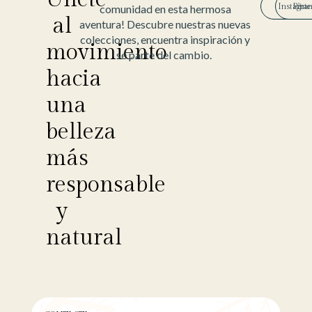
Instagra
Pinte
comunidad en esta hermosa
al
aventura! Descubre nuestras nuevas
colecciones, encuentra inspiración y
movimiento
sé parte del cambio.
hacia
una
belleza
más
responsable
y
natural