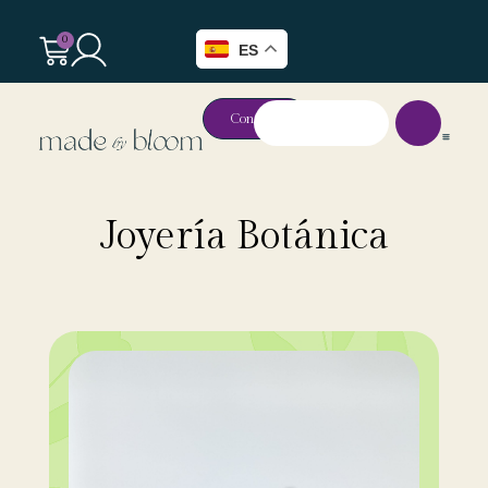
0
ES
Contacto
Joyería Botánica