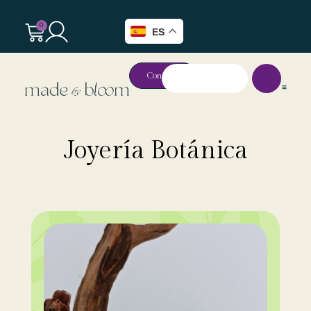
0
ES
Contacto
Joyería Botánica