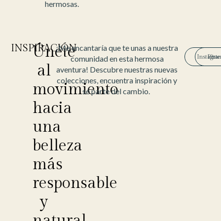
hermosas.
INSPIRACIÓN
Únete
¡Me encantaría que te unas a nuestra
Instagra
Pinte
comunidad en esta hermosa
al
aventura! Descubre nuestras nuevas
colecciones, encuentra inspiración y
movimiento
sé parte del cambio.
hacia
una
belleza
más
responsable
y
natural