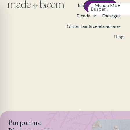
Inicio
Mundo MbB
Contacto
Tienda
Encargos
Glitter bar & celebraciones
Blog
Purpurina