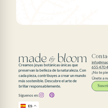
Conta
info@ma
Creamos joyas botánicas únicas que
655 470 
preservan la belleza de la naturaleza. Con
¡No te pi
cada pieza, contribuyes a crear un mundo
Únete a n
más sostenible. Descubre el arte de
Suscr
brillar responsablemente.
Síguenos en:
ES