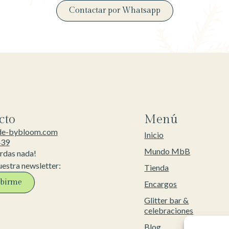
Contactar por Whatsapp
cto
Menú
de-bybloom.com
Inicio
439
Mundo MbB
erdas nada!
uestra newsletter:
Tienda
ibirme
Encargos
Glitter bar &
celebraciones
Blog