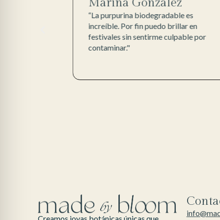
Marina González
te
“La purpurina biodegradable es
z que me pongo
increíble. Por fin puedo brillar en
os. ¡Y me
festivales sin sentirme culpable por
buyo al medio
contaminar."
Conta
info@ma
Creamos joyas botánicas únicas que