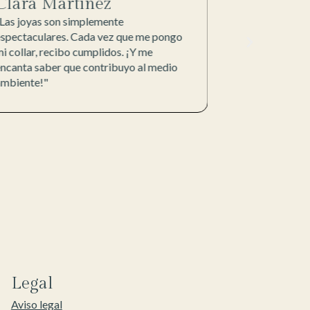
Clara Martínez
Marina 
Las joyas son simplemente
“La purpurina 
espectaculares. Cada vez que me pongo
increíble. Por 
i collar, recibo cumplidos. ¡Y me
festivales sin 
ncanta saber que contribuyo al medio
contaminar."
ambiente!"
Legal
Aviso legal