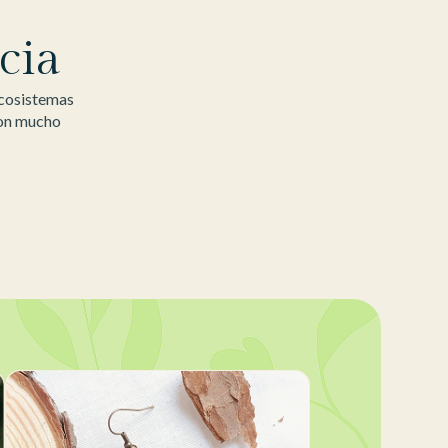
cia
ecosistemas
con mucho