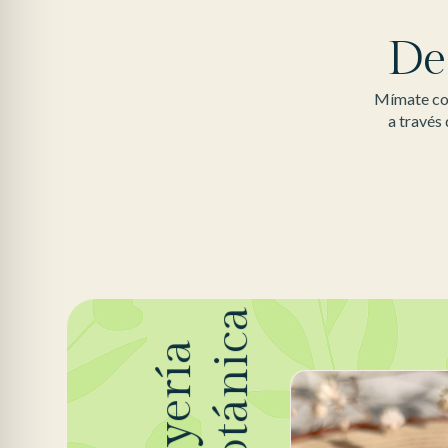
De
Mímate con
a través
Botánica
Joyería