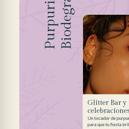
Biodegradable
Purpurina
Glitter Bar y
celebracione
Un tocador de purpur
para que tu fiesta bri