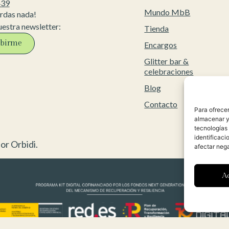
439
Mundo MbB
erdas nada!
uestra newsletter:
Tienda
ibirme
Encargos
Glitter bar &
celebraciones
Blog
Contacto
Para ofrecer
almacenar y/
tecnologías
identificaci
or Orbidi.
afectar nega
A