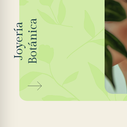
Botánica
Joyería