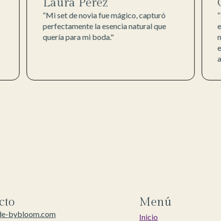
Laura Pérez
“Mi set de novia fue mágico, capturó
“
perfectamente la esencia natural que
quería para mi boda."
m
e
cto
Menú
de-bybloom.com
Inicio