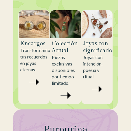
Encargos
Colección
Joyas con
Actual
significado
Transformamos
tus recuerdos
Piezas
Joyas con
en joyas
exclusivas
intención,
eternas.
disponibles
poesía y
por tiempo
ritual.
limitado.
Purpurina