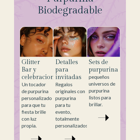
Biodegradable
Glitter
Detalles
Sets de
Bar y
para
purpurina
celebraciones
invitadas
pequeños
universos de
Un tocador
Regalos
purpurina
de purpurina
originales con
listos para
personalizado
purpurina
brillar.
para que tu
para tu
fiesta brille
evento,
con luz
totalmente
propia.
personalizados.