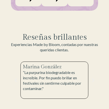
Reseñas brillantes
Experiencias Made by Bloom, contadas por nuestras
queridas clientas.
Marina González
Laura 
“La purpurina biodegradable es
“Mi set d
e me
increíble. Por fin puedo brillar en
perfectam
lidos. ¡Y
festivales sin sentirme culpable por
quería pa
buyo al
contaminar."