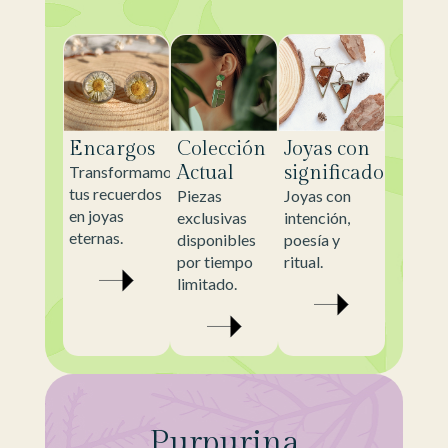
Encargos
Colección
Joyas con
Actual
significado
Transformamos
tus recuerdos
Piezas
Joyas con
en joyas
exclusivas
intención,
eternas.
disponibles
poesía y
por tiempo
ritual.
limitado.
Purpurina