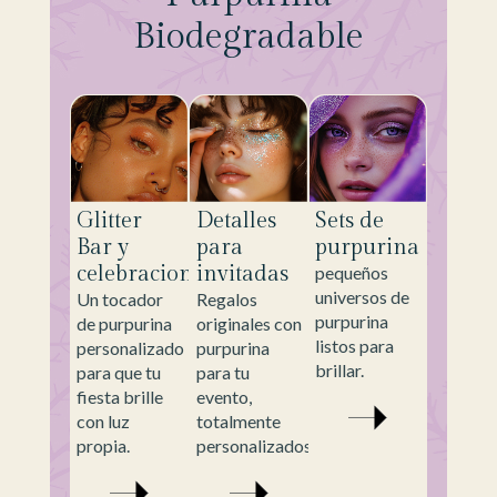
Biodegradable
Glitter
Detalles
Sets de
Bar y
para
purpurina
celebraciones
invitadas
pequeños
universos de
Un tocador
Regalos
purpurina
de purpurina
originales con
listos para
personalizado
purpurina
brillar.
para que tu
para tu
fiesta brille
evento,
con luz
totalmente
propia.
personalizados.