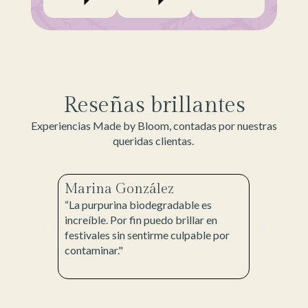
Reseñas brillantes
Experiencias Made by Bloom, contadas por nuestras
queridas clientas.
Marina González
Laura 
“La purpurina biodegradable es
“Mi set d
e me
increíble. Por fin puedo brillar en
perfectam
lidos. ¡Y
festivales sin sentirme culpable por
quería pa
buyo al
contaminar."