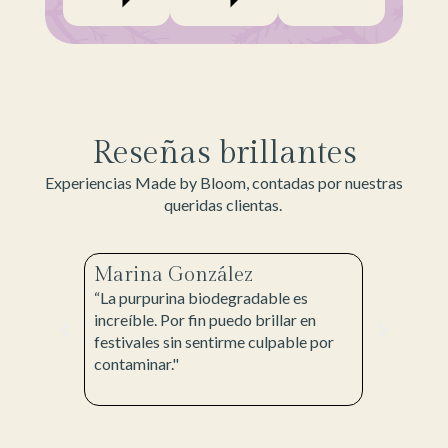
Reseñas brillantes
Experiencias Made by Bloom, contadas por nuestras
queridas clientas.
Marina González
Laura 
“La purpurina biodegradable es
“Mi set d
e me
increíble. Por fin puedo brillar en
perfectam
lidos. ¡Y
festivales sin sentirme culpable por
quería pa
buyo al
contaminar."