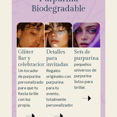
Biodegradable
Glitter
Detalles
Sets de
Bar y
para
purpurina
celebraciones
invitadas
pequeños
universos de
Un tocador
Regalos
purpurina
de purpurina
originales con
listos para
personalizado
purpurina
brillar.
para que tu
para tu
fiesta brille
evento,
con luz
totalmente
propia.
personalizados.