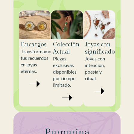
Encargos
Colección
Joyas con
Actual
significado
Transformamos
tus recuerdos
Piezas
Joyas con
en joyas
exclusivas
intención,
eternas.
disponibles
poesía y
por tiempo
ritual.
limitado.
Purpurina