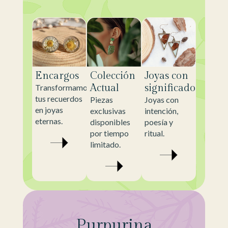
Encargos
Colección
Joyas con
Actual
significado
Transformamos
tus recuerdos
Piezas
Joyas con
en joyas
exclusivas
intención,
eternas.
disponibles
poesía y
por tiempo
ritual.
limitado.
Purpurina