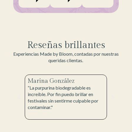
Reseñas brillantes
Experiencias Made by Bloom, contadas por nuestras
queridas clientas.
Marina González
Laura 
“La purpurina biodegradable es
“Mi set d
e me
increíble. Por fin puedo brillar en
perfectam
lidos. ¡Y
festivales sin sentirme culpable por
quería pa
buyo al
contaminar."