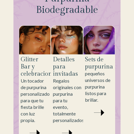
Biodegradable
Glitter
Detalles
Sets de
Bar y
para
purpurina
celebraciones
invitadas
pequeños
universos de
Un tocador
Regalos
purpurina
de purpurina
originales con
listos para
personalizado
purpurina
brillar.
para que tu
para tu
fiesta brille
evento,
con luz
totalmente
propia.
personalizados.