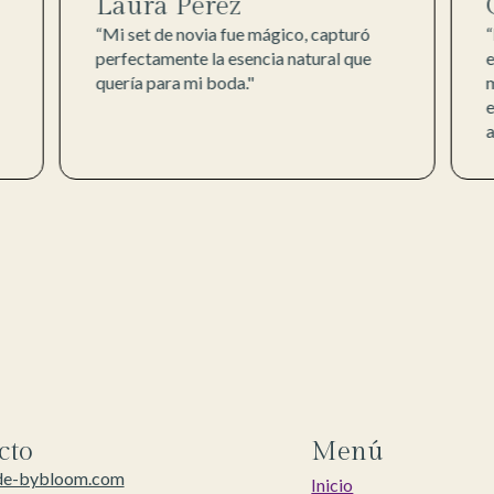
Laura Pérez
“Mi set de novia fue mágico, capturó
“
perfectamente la esencia natural que
quería para mi boda."
m
e
cto
Menú
de-bybloom.com
Inicio