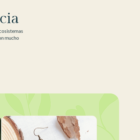
cia
ecosistemas
con mucho