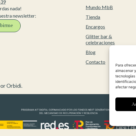
439
Mundo MbB
erdas nada!
uestra newsletter:
Tienda
ibirme
Encargos
Glitter bar &
celebraciones
Blog
Contacto
Para ofrecer
almacenar y/
tecnologías
identificaci
or Orbidi.
afectar nega
A