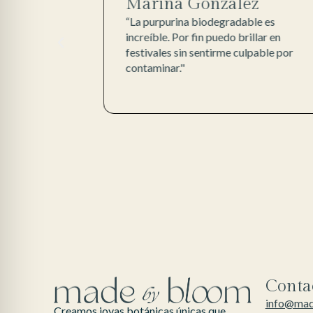
Marina González
te
“La purpurina biodegradable es
z que me pongo
increíble. Por fin puedo brillar en
os. ¡Y me
festivales sin sentirme culpable por
buyo al medio
contaminar."
Conta
info@ma
Creamos joyas botánicas únicas que