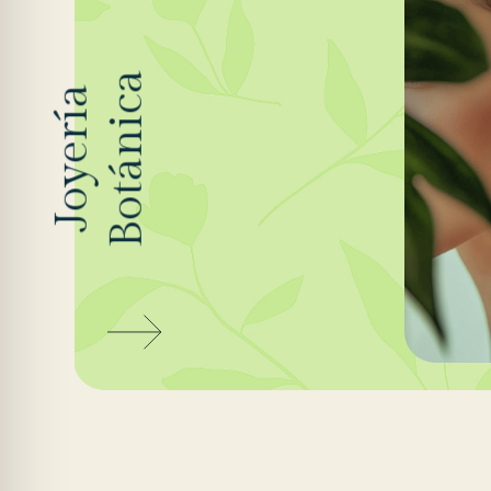
Botánica
Joyería