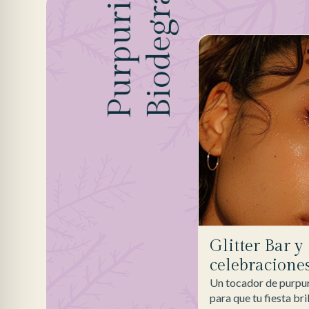
Biodegradable
Purpurina
Glitter Bar y
celebracione
Un tocador de purpur
para que tu fiesta bri