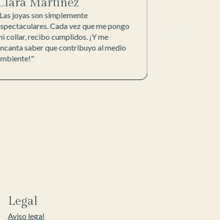
Clara Martínez
Marina 
Las joyas son simplemente
“La purpurina 
espectaculares. Cada vez que me pongo
increíble. Por 
i collar, recibo cumplidos. ¡Y me
festivales sin 
ncanta saber que contribuyo al medio
contaminar."
ambiente!"
Legal
Aviso legal