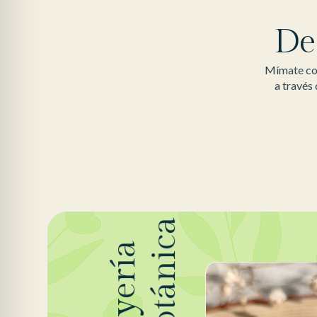
De
Mímate con
a través
Botánica
Joyería